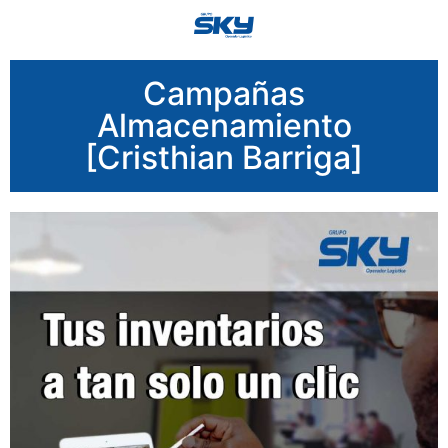
Campañas
Almacenamiento
[Cristhian Barriga]