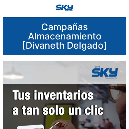
Campañas
Almacenamiento
[Divaneth Delgado]