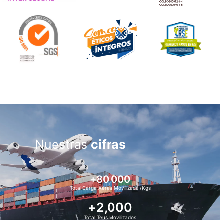
Nuestras
cifras
+
80,000
Total Carga Aérea Movilizada /Kgs
+
2,000
Total Teus Movilizados