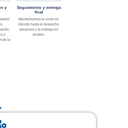
en y
Seguimiento y entrega
final
veedor
Monitoreamos tu envío en
en,
tránsito hasta el despacho
ación,
aduanero y la entrega en
ra o
destino.
n de la