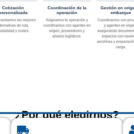
Cotización
Coordinación de la
Gestión en orig
personalizada
operación
embarque
esentamos las mejores
Asignamos tu operación y
Coordinamos con pro
lternativas de ruta,
coordinamos con agentes en
y agentes en orig
odalidad y costos.
origen, proveedores y
asegurando document
aliados logísticos.
espacios con navie
aerolínea y preparació
carga.
¿Por qué elegirnos?