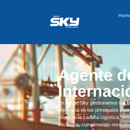
Hom
Agente d
Internaci
En Grupo Sky gestionamos tus op
presencia en los principales pu
etapa de la cadena logística, des
eficiencia, cumplimiento normativ