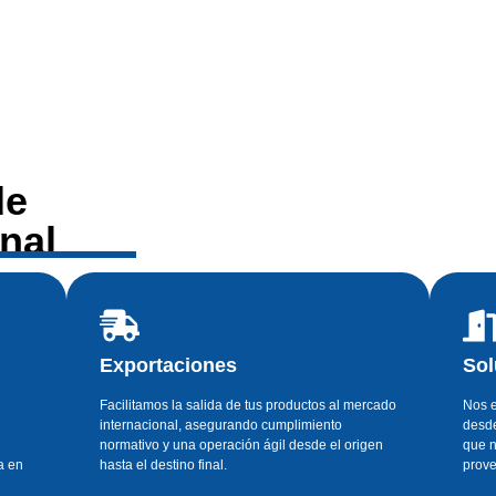
de
nal
Exportaciones
Sol
Facilitamos la salida de tus productos al mercado
Nos e
internacional, asegurando cumplimiento
desde
normativo y una operación ágil desde el origen
que n
a en
hasta el destino final.
prov