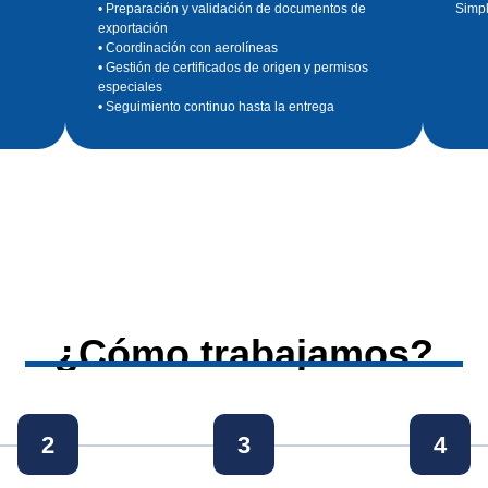
• Preparación y validación de documentos de
Simpl
exportación
• Coordinación con aerolíneas
• Gestión de certificados de origen y permisos
especiales
• Seguimiento continuo hasta la entrega
¿Cómo trabajamos?
2
3
4