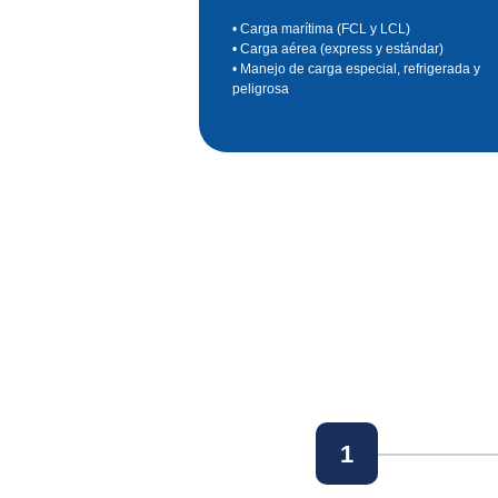
• Carga marítima (FCL y LCL)
• Carga aérea (express y estándar)
• Manejo de carga especial, refrigerada y
peligrosa
1