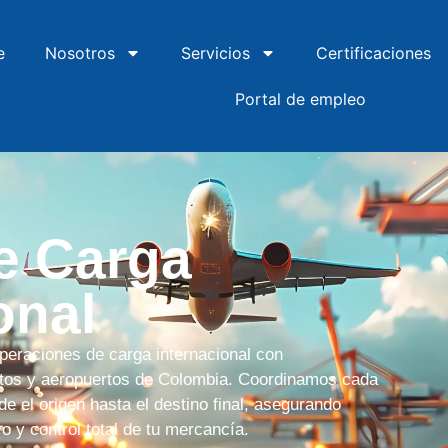
e
Nosotros
Servicios
Certificaciones
Portal de empleo
e Carga
onal
eraciones de carga internacional con
ertos y aeropuertos de Colombia. Coordinamos cada
de el origen hasta el destino final, asegurando
o y control total de tu mercancía.