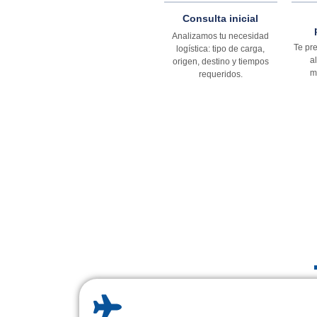
Consulta inicial
Analizamos tu necesidad
Te pr
logística: tipo de carga,
a
origen, destino y tiempos
m
requeridos.