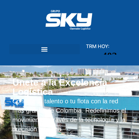
TRM HOY:
Únete a la Excelencia
Logística
Conecta tu talento o tu flota con la red
más grande de Colombia. Redefinimos el
movimiento a través de la tecnología y la
precisión humana.