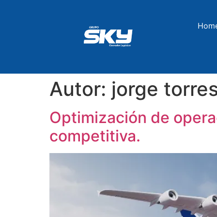
Hom
Autor:
jorge torre
Optimización de operac
competitiva.