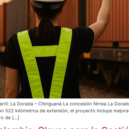
arril: La Dorada – Chiriguaná La concesión férrea La Dorad
n 522 kilómetros de extensión, el proyecto incluye mejoras
ro de […]