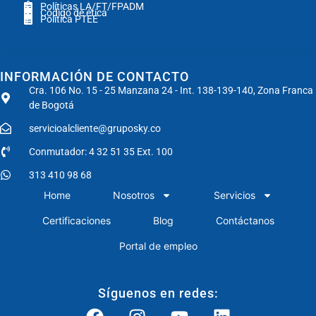
Políticas LA/FT/FPADM
Código de ética
Política PTEE
INFORMACIÓN DE CONTACTO
Cra. 106 No. 15 - 25 Manzana 24 - Int. 138-139-140, Zona Franca
de Bogotá
servicioalcliente@gruposky.co
Conmutador: 4 32 51 35 Ext. 100
313 410 98 68
Home
Nosotros
Servicios
Certificaciones
Blog
Contáctanos
Portal de empleo
Síguenos en redes: