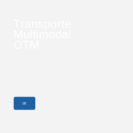
Transporte
Multimodal
OTM
IR